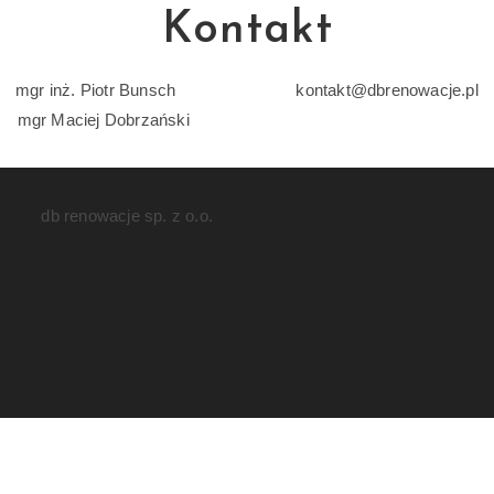
Kontakt
mgr inż. Piotr Bunsch kontakt@dbrenowacje.pl
mgr Maciej Dobrzański
db renowacje sp. z o.o.