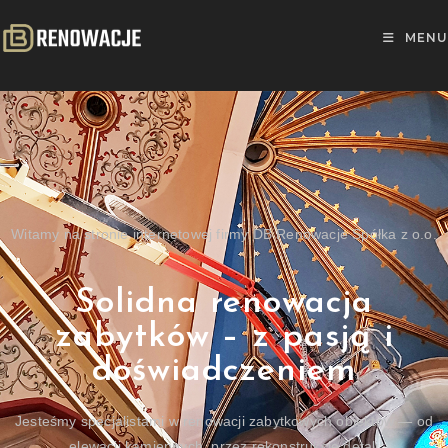
MENU
Witamy na stronie internetowej firmy DB Renowacje Spółka z o.o.
Solidna renowacja
zabytków – z pasją i
doświadczeniem
Jesteśmy specjalistami w renowacji zabytkowych obiektów — od
elewacji kamiennych, przez rekonstrukcję detali