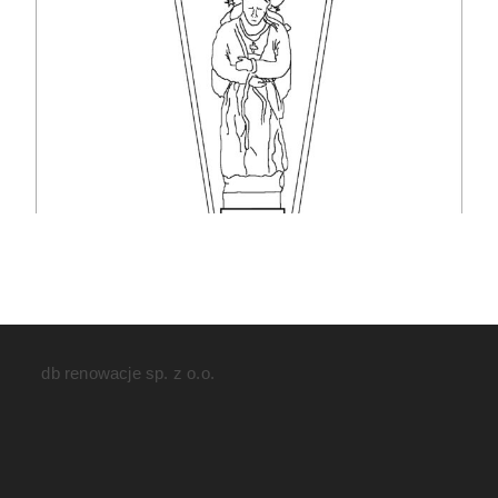
db renowacje sp. z o.o.